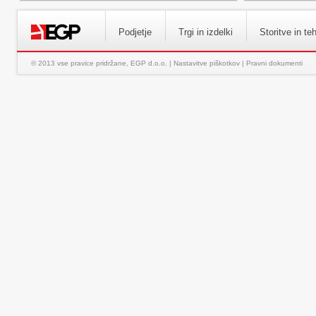
Podjetje
Trgi in izdelki
Storitve in te
© 2013 vse pravice pridržane, EGP d.o.o. |
Nastavitve piškotkov
|
Pravni dokumenti