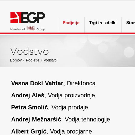
Podjetje
Trgi in izdelki
Stor
Vodstvo
Domov
⁄
Podjetje
⁄
Vodstvo
Vesna Dokl Vahtar
, Direktorica
Andrej Aleš
, Vodja proizvodnje
Petra Smolič
, Vodja prodaje
Andrej Mežnaršič
, Vodja tehnologije
Albert Grgić
, Vodja orodjarne