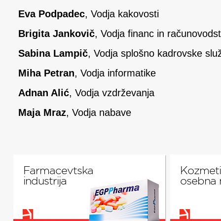
Eva Podpadec
, Vodja kakovosti
Brigita Jankovič
, Vodja financ in računovods
Sabina Lampič
, Vodja splošno kadrovske slu
Miha Petran
, Vodja informatike
Adnan Alić
, Vodja vzdrževanja
Maja Mraz
, Vodja nabave
Farmacevtska
Kozmeti
industrija
osebna 